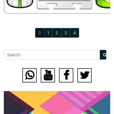
(current)
0
1
2
3
4