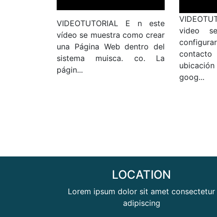
VIDEOTU
VIDEOTUTORIAL E n este
video s
vídeo se muestra como crear
configura
una Página Web dentro del
contacto 
sistema muisca. co. La
ubicaci
págin...
goog...
LOCATION
Lorem ipsum dolor sit amet consectetur
adipiscing