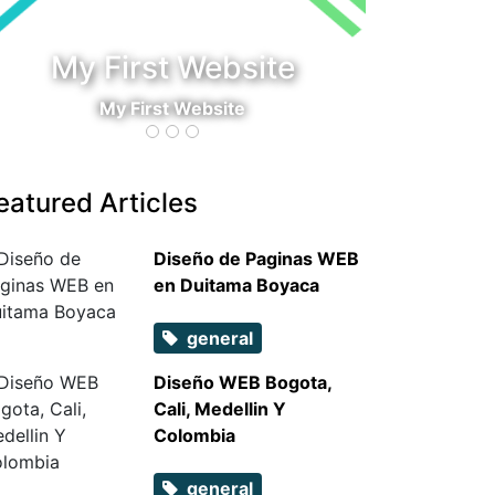
My First Website
My First Website
eatured Articles
Diseño de Paginas WEB
en Duitama Boyaca
general
Diseño WEB Bogota,
Cali, Medellin Y
Colombia
general